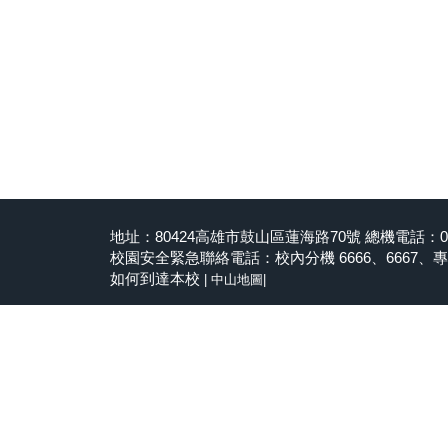
地址：80424高雄市鼓山區蓮海路70號 總機電話：07-5
校園安全緊急聯絡電話：校內分機 6666、6667、專線 07
如何到達本校
|
中山地圖
|