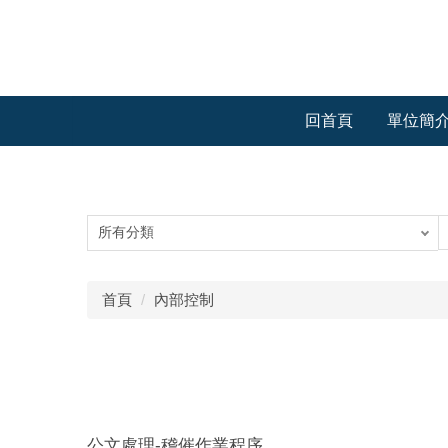
跳
到
主
要
內
回首頁
單位簡
容
區
首頁
內部控制
公文處理-稽催作業程序