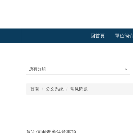
跳
到
主
要
內
回首頁
單位簡
容
區
首頁
公文系統
常見問題
首次使用者應注意事項