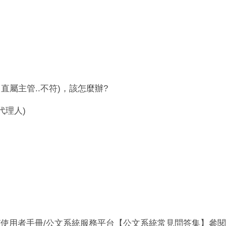
屬主管..不符)，該怎麼辦?
代理人)
/使用者手冊/公文系統服務平台【公文系統常見問答集】參閱