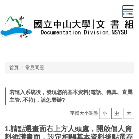
跳
到
主
要
內
容
區
首頁
常見問題
若進入系統後，發現您的基本資料(電話、傳真、直屬
主管..不符)，該怎麼辦?
字體大小調整
小
中
大
1.請點選畫面右上方人頭處，開啟個人資
料維護畫面，設定相關基本資料後點選存