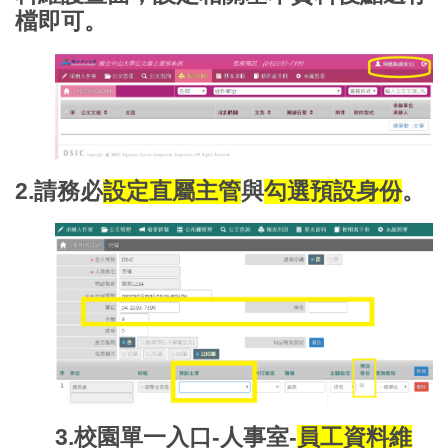
檔即可。
2.請務必
設定直屬主管
與
勾選預設身份
。
3.校園單一入口-人事室-
員工資料維