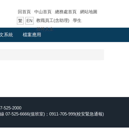
回首頁
中山首頁
總務處首頁
網站地圖
教職員工(含助理)
學生
繁
EN
校外人士
文系統
檔案應用
25-2000
-525-6666(值班室)；0911-705-999(校安緊急通報)