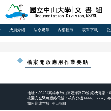
介
成員介紹
法令規章
內部控制
表單下載
公
檔案開放應用作業要點
地址：80424高雄市鼓山區蓮海路70號 總機電話：07-5
校園安全緊急聯絡電話：校內分機 6666、6667、專線 07
如何到達本校
|
中山地圖
|