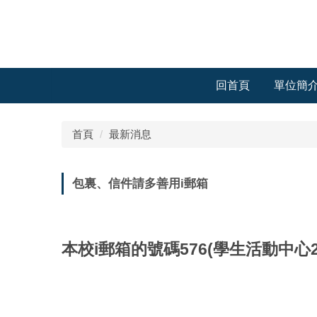
跳
到
主
要
內
回首頁
單位簡
容
區
首頁
最新消息
包裏、信件請多善用i郵箱
本校i郵箱的號碼576(學生活動中心