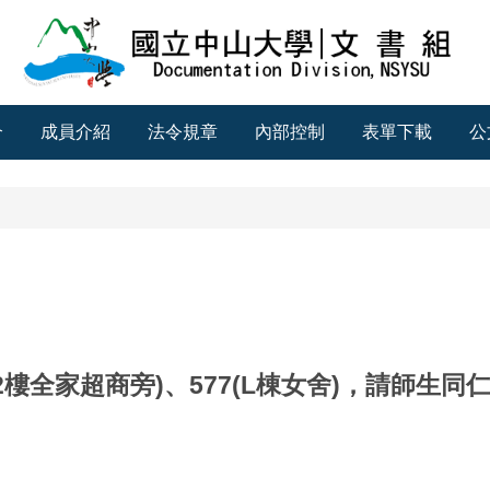
介
成員介紹
法令規章
內部控制
表單下載
公
2樓全家超商旁)、577(L棟女舍)，請師生同