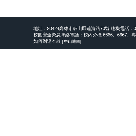
地址：80424高雄市鼓山區蓮海路70號 總機電話：07-5
校園安全緊急聯絡電話：校內分機 6666、6667、專線 07
如何到達本校
|
中山地圖
|