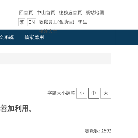
回首頁
中山首頁
總務處首頁
網站地圖
教職員工(含助理)
學生
繁
EN
校外人士
文系統
檔案應用
字體大小調整
小
中
大
仁善加利用。
瀏覽數:
1591