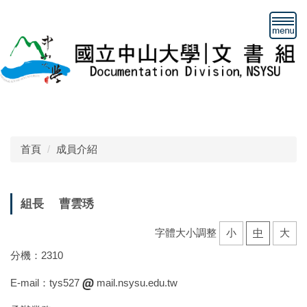
跳
到
主
要
內
容
區
首頁
成員介紹
組長 曹雲琇
字體大小調整
小
中
大
分機：2310
E-mail：tys527
mail.nsysu.edu.tw