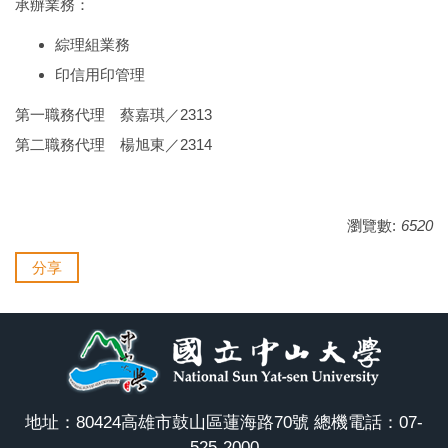
承辦業務：
綜理組業務
印信用印管理
第一職務代理
蔡嘉琪
／2313
第二職務代理
楊旭東
／2314
瀏覽數:
6520
分享
地址：80424高雄市鼓山區蓮海路70號 總機電話：07-
525-2000